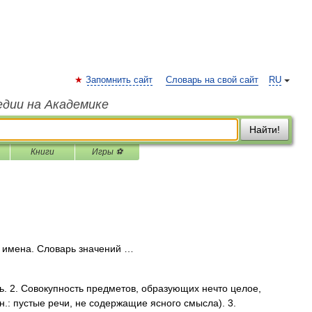
Запомнить сайт
Словарь на свой сайт
RU
едии на Академике
Найти!
Книги
Игры ⚽
 имена. Словарь значений …
ь. 2. Совокупность предметов, образующих нечто целое,
н.: пустые речи, не содержащие ясного смысла). 3.