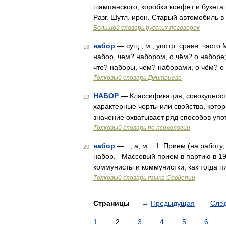
шампанского, коробки конфет и букета 
Разг. Шутл. ирон. Старый автомобиль 
Большой словарь русских поговорок
набор
— сущ., м., употр. сравн. часто 
18
набор, чем? набором, о чём? о наборе;
что? наборы, чем? наборами, о чём? 
Толковый словарь Дмитриева
НАБОР
— Классификация, совокупност
19
характерные черты или свойства, кото
значение охватывает ряд способов упо
Толковый словарь по психологии
набор
— , а, м. 1. Прием (на работу, 
20
набор. Массовый прием в партию в 192
коммунисты и коммунистки, как тогда 
Толковый словарь языка Совдепии
Страницы
←
Предыдущая
Сле
1
2
3
4
5
6