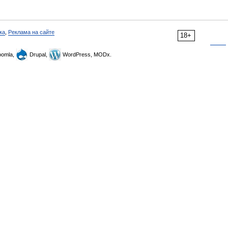
ка
,
Реклама на сайте
18+
omla,
Drupal,
WordPress, MODx.