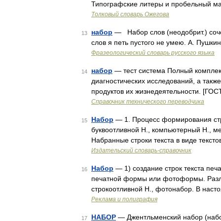
Типографские литеры и пробельный ма
Толковый словарь Ожегова
набор
— Набор слов (неодобрит.) со
13
слов я петь пустого не умею. А. Пушки
Фразеологический словарь русского языка
набор
— тест система Полный комплек
14
диагностических исследований, а такж
продуктов их жизнедеятельности. [ГОС
Справочник технического переводчика
Набор
— 1. Процесс формирования стр
15
буквоотливной Н., компьютерный Н., ме
Набранные строки текста в виде текст
Издательский словарь-справочник
Набор
— 1) создание строк текста печа
16
печатной формы или фотоформы. Разли
строкоотливной Н., фотонабор. В нас
Реклама и полиграфия
НАБОР
— Джентльменский набор (набор
17