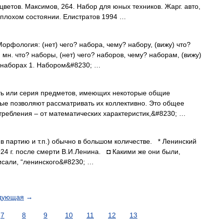
цветов. Максимов, 264. Набор для юных техников. Жарг. авто,
в плохом состоянии. Елистратов 1994 …
Морфология: (нет) чего? набора, чему? набору, (вижу) что?
 мн. что? наборы, (нет) чего? наборов, чему? наборам, (вижу)
о наборах 1. Набором&#8230; …
ь или серия предметов, имеющих некоторые общие
рые позволяют рассматривать их коллективно. Это общее
требления – от математических характеристик,&#8230; …
в партию и т.п.) обычно в большом количестве. * Ленинский
4 г. после смерти В.И.Ленина. ◘ Какими же они были,
писали, “ленинского&#8230; …
дующая
→
7
8
9
10
11
12
13