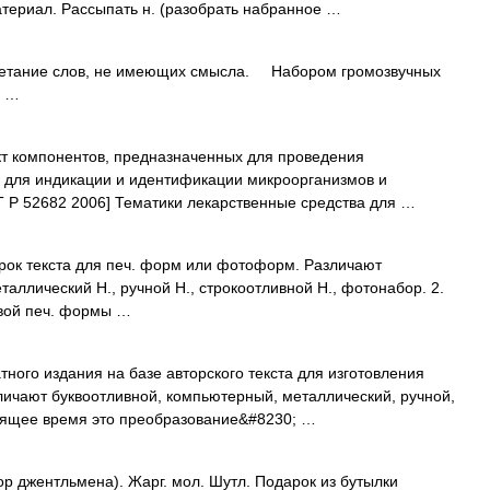
териал. Рассыпать н. (разобрать набранное …
четание слов, не имеющих смысла. Набором громозвучных
н …
т компонентов, предназначенных для проведения
е для индикации и идентификации микроорганизмов и
Т Р 52682 2006] Тематики лекарственные средства для …
ок текста для печ. форм или фотоформ. Различают
таллический Н., ручной Н., строкоотливной Н., фотонабор. 2.
овой печ. формы …
тного издания на базе авторского текста для изготовления
чают буквоотливной, компьютерный, металлический, ручной,
тоящее время это преобразование&#8230; …
 джентльмена). Жарг. мол. Шутл. Подарок из бутылки