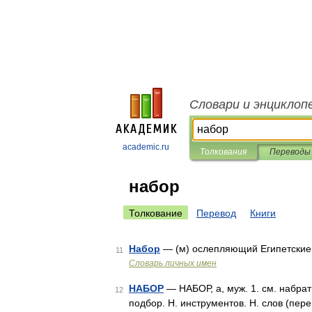
Словари и энциклоп
academic.ru
Толкования
Переводы
набор
Толкование
Перевод
Книги
Набор
— (м) ослепляющий Египетские
11
Словарь личных имен
НАБОР
— НАБОР, а, муж. 1. см. набрат
12
подбор. Н. инструментов. Н. слов (пере